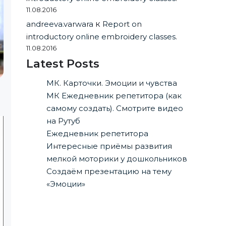
11.08.2016
andreeva.varwara
к
Report on
introductory online embroidery classes.
11.08.2016
Latest Posts
МК. Карточки. Эмоции и чувства
МК Ежедневник репетитора (как
самому создать). Смотрите видео
на Рутуб
Ежедневник репетитора
Интересные приёмы развития
мелкой моторики у дошкольников
Создаём презентацию на тему
«Эмоции»