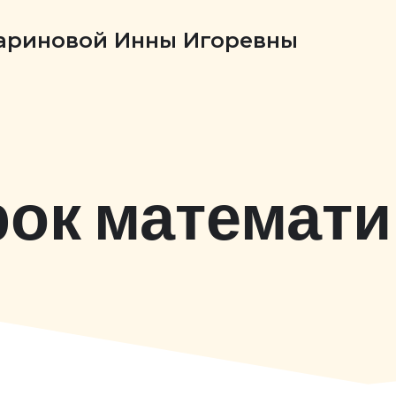
Бариновой Инны Игоревны
рок математи