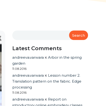
Search
Latest Comments
andreeva.varwara
к
Arbor in the spring
garden
11.08.2016
andreeva.varwara
к
Lesson number 2.
Translation pattern on the fabric. Edge
processing
11.08.2016
andreeva.varwara
к
Report on
introductory online embroidery classes.