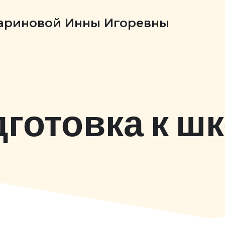
Бариновой Инны Игоревны
готовка к ш