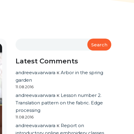
Search
Latest Comments
andreeva.varwara
к
Arbor in the spring
garden
11.08.2016
andreeva.varwara
к
Lesson number 2.
Translation pattern on the fabric. Edge
processing
11.08.2016
andreeva.varwara
к
Report on
introductory online embroidery classes.