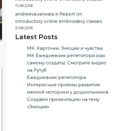
11.08.2016
andreeva.varwara
к
Report on
introductory online embroidery classes.
11.08.2016
Latest Posts
МК. Карточки. Эмоции и чувства
МК Ежедневник репетитора (как
самому создать). Смотрите видео
на Рутуб
Ежедневник репетитора
Интересные приёмы развития
мелкой моторики у дошкольников
Создаём презентацию на тему
«Эмоции»