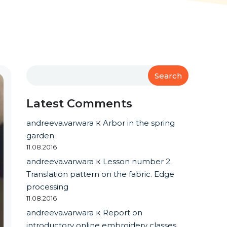
Search
Latest Comments
andreeva.varwara
к
Arbor in the spring
garden
11.08.2016
andreeva.varwara
к
Lesson number 2.
Translation pattern on the fabric. Edge
processing
11.08.2016
andreeva.varwara
к
Report on
introductory online embroidery classes.