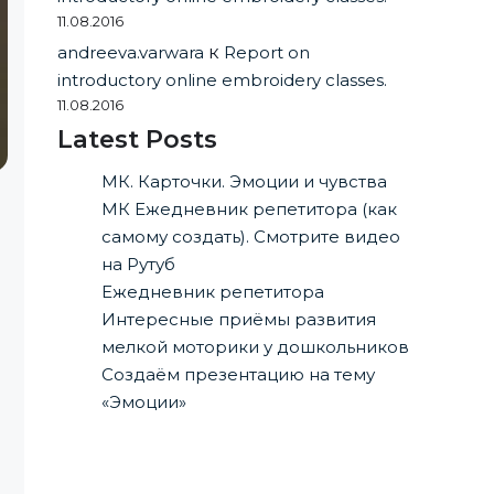
11.08.2016
andreeva.varwara
к
Report on
introductory online embroidery classes.
11.08.2016
Latest Posts
МК. Карточки. Эмоции и чувства
МК Ежедневник репетитора (как
самому создать). Смотрите видео
на Рутуб
Ежедневник репетитора
Интересные приёмы развития
мелкой моторики у дошкольников
Создаём презентацию на тему
«Эмоции»