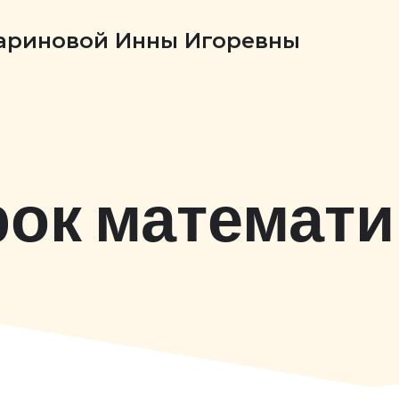
Бариновой Инны Игоревны
рок математи