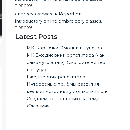
11.08.2016
andreeva.varwara
к
Report on
introductory online embroidery classes.
11.08.2016
Latest Posts
МК. Карточки. Эмоции и чувства
МК Ежедневник репетитора (как
самому создать). Смотрите видео
на Рутуб
Ежедневник репетитора
Интересные приёмы развития
мелкой моторики у дошкольников
Создаём презентацию на тему
«Эмоции»