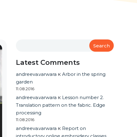
Search
Latest Comments
andreeva.varwara
к
Arbor in the spring
garden
11.08.2016
andreeva.varwara
к
Lesson number 2.
Translation pattern on the fabric. Edge
processing
11.08.2016
andreeva.varwara
к
Report on
introductory online embroidery classes.