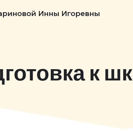
Бариновой Инны Игоревны
готовка к ш