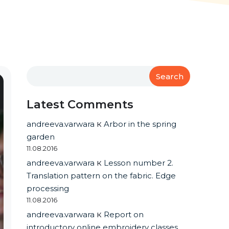
Search
Latest Comments
andreeva.varwara
к
Arbor in the spring
garden
11.08.2016
andreeva.varwara
к
Lesson number 2.
Translation pattern on the fabric. Edge
processing
11.08.2016
andreeva.varwara
к
Report on
introductory online embroidery classes.