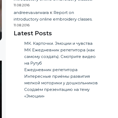
11.08.2016
andreeva.varwara
к
Report on
introductory online embroidery classes.
11.08.2016
Latest Posts
МК. Карточки. Эмоции и чувства
МК Ежедневник репетитора (как
самому создать). Смотрите видео
на Рутуб
Ежедневник репетитора
Интересные приёмы развития
мелкой моторики у дошкольников
Создаём презентацию на тему
«Эмоции»