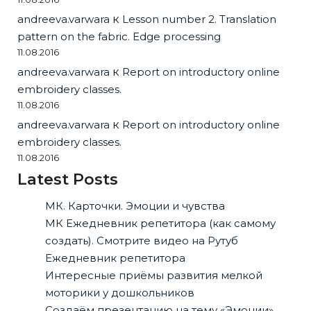
andreeva.varwara
к
Lesson number 2. Translation
pattern on the fabric. Edge processing
11.08.2016
andreeva.varwara
к
Report on introductory online
embroidery classes.
11.08.2016
andreeva.varwara
к
Report on introductory online
embroidery classes.
11.08.2016
Latest Posts
МК. Карточки. Эмоции и чувства
МК Ежедневник репетитора (как самому
создать). Смотрите видео на Рутуб
Ежедневник репетитора
Интересные приёмы развития мелкой
моторики у дошкольников
Создаём презентацию на тему «Эмоции»