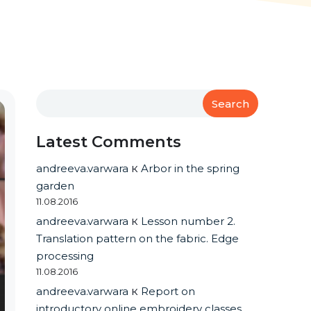
Search
Latest Comments
andreeva.varwara
к
Arbor in the spring
garden
11.08.2016
andreeva.varwara
к
Lesson number 2.
Translation pattern on the fabric. Edge
processing
11.08.2016
andreeva.varwara
к
Report on
introductory online embroidery classes.