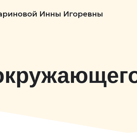
Бариновой Инны Игоревны
окружающег