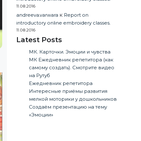
11.08.2016
andreeva.varwara
к
Report on
introductory online embroidery classes.
11.08.2016
Latest Posts
МК. Карточки. Эмоции и чувства
МК Ежедневник репетитора (как
самому создать). Смотрите видео
на Рутуб
Ежедневник репетитора
Интересные приёмы развития
мелкой моторики у дошкольников
Создаём презентацию на тему
«Эмоции»