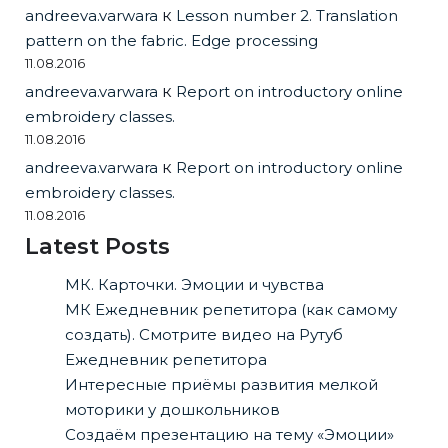
andreeva.varwara
к
Lesson number 2. Translation
pattern on the fabric. Edge processing
11.08.2016
andreeva.varwara
к
Report on introductory online
embroidery classes.
11.08.2016
andreeva.varwara
к
Report on introductory online
embroidery classes.
11.08.2016
Latest Posts
МК. Карточки. Эмоции и чувства
МК Ежедневник репетитора (как самому
создать). Смотрите видео на Рутуб
Ежедневник репетитора
Интересные приёмы развития мелкой
моторики у дошкольников
Создаём презентацию на тему «Эмоции»