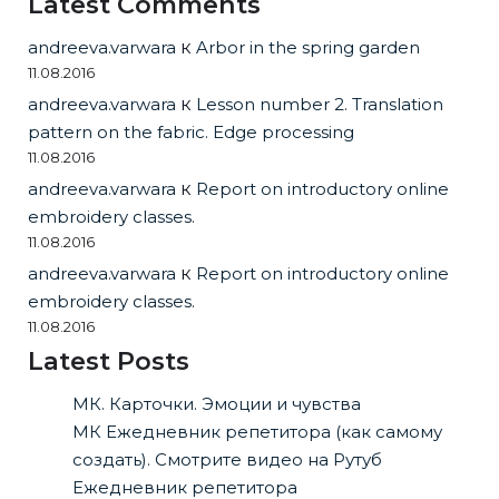
Latest Comments
andreeva.varwara
к
Arbor in the spring garden
11.08.2016
andreeva.varwara
к
Lesson number 2. Translation
pattern on the fabric. Edge processing
11.08.2016
andreeva.varwara
к
Report on introductory online
embroidery classes.
11.08.2016
andreeva.varwara
к
Report on introductory online
embroidery classes.
11.08.2016
Latest Posts
МК. Карточки. Эмоции и чувства
МК Ежедневник репетитора (как самому
создать). Смотрите видео на Рутуб
Ежедневник репетитора