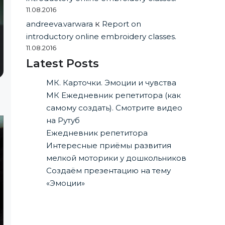
11.08.2016
andreeva.varwara
к
Report on
introductory online embroidery classes.
11.08.2016
Latest Posts
МК. Карточки. Эмоции и чувства
МК Ежедневник репетитора (как
самому создать). Смотрите видео
на Рутуб
Ежедневник репетитора
Интересные приёмы развития
мелкой моторики у дошкольников
Создаём презентацию на тему
«Эмоции»