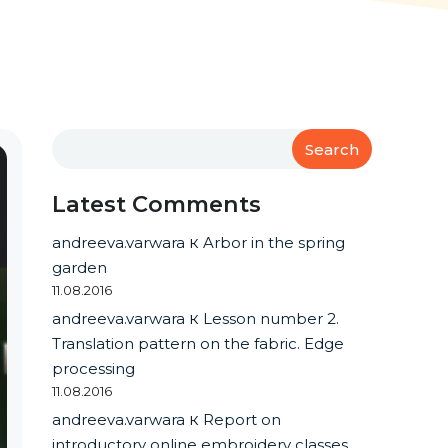
Search
Latest Comments
andreeva.varwara
к
Arbor in the spring
garden
11.08.2016
andreeva.varwara
к
Lesson number 2.
Translation pattern on the fabric. Edge
processing
11.08.2016
andreeva.varwara
к
Report on
introductory online embroidery classes.