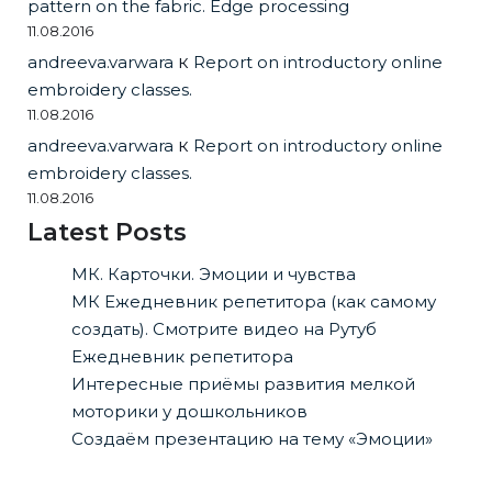
pattern on the fabric. Edge processing
11.08.2016
andreeva.varwara
к
Report on introductory online
embroidery classes.
11.08.2016
andreeva.varwara
к
Report on introductory online
embroidery classes.
11.08.2016
Latest Posts
МК. Карточки. Эмоции и чувства
МК Ежедневник репетитора (как самому
создать). Смотрите видео на Рутуб
Ежедневник репетитора
Интересные приёмы развития мелкой
моторики у дошкольников
Создаём презентацию на тему «Эмоции»