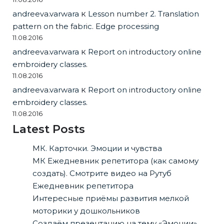
andreeva.varwara
к
Lesson number 2. Translation
pattern on the fabric. Edge processing
11.08.2016
andreeva.varwara
к
Report on introductory online
embroidery classes.
11.08.2016
andreeva.varwara
к
Report on introductory online
embroidery classes.
11.08.2016
Latest Posts
МК. Карточки. Эмоции и чувства
МК Ежедневник репетитора (как самому
создать). Смотрите видео на Рутуб
Ежедневник репетитора
Интересные приёмы развития мелкой
моторики у дошкольников
Создаём презентацию на тему «Эмоции»