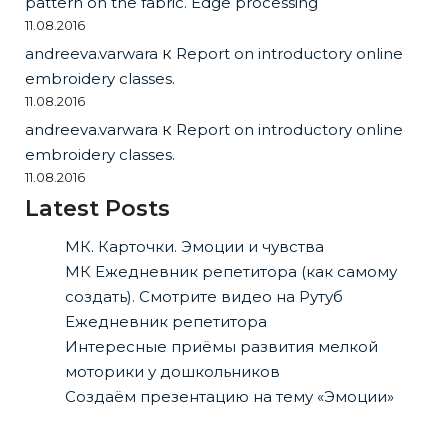
pattern on the fabric. Edge processing
11.08.2016
andreeva.varwara
к
Report on introductory online
embroidery classes.
11.08.2016
andreeva.varwara
к
Report on introductory online
embroidery classes.
11.08.2016
Latest Posts
МК. Карточки. Эмоции и чувства
МК Ежедневник репетитора (как самому
создать). Смотрите видео на Рутуб
Ежедневник репетитора
Интересные приёмы развития мелкой
моторики у дошкольников
Создаём презентацию на тему «Эмоции»