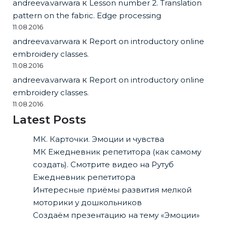
andreeva.varwara
к
Lesson number 2. Translation
pattern on the fabric. Edge processing
11.08.2016
andreeva.varwara
к
Report on introductory online
embroidery classes.
11.08.2016
andreeva.varwara
к
Report on introductory online
embroidery classes.
11.08.2016
Latest Posts
МК. Карточки. Эмоции и чувства
МК Ежедневник репетитора (как самому
создать). Смотрите видео на Рутуб
Ежедневник репетитора
Интересные приёмы развития мелкой
моторики у дошкольников
Создаём презентацию на тему «Эмоции»