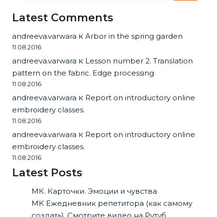
Latest Comments
andreeva.varwara
к
Arbor in the spring garden
11.08.2016
andreeva.varwara
к
Lesson number 2. Translation
pattern on the fabric. Edge processing
11.08.2016
andreeva.varwara
к
Report on introductory online
embroidery classes.
11.08.2016
andreeva.varwara
к
Report on introductory online
embroidery classes.
11.08.2016
Latest Posts
МК. Карточки. Эмоции и чувства
МК Ежедневник репетитора (как самому
создать). Смотрите видео на Рутуб