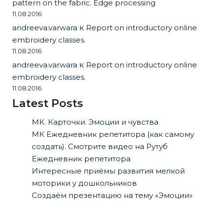
pattern on the fabric. Edge processing
11.08.2016
andreeva.varwara
к
Report on introductory online
embroidery classes.
11.08.2016
andreeva.varwara
к
Report on introductory online
embroidery classes.
11.08.2016
Latest Posts
МК. Карточки. Эмоции и чувства
МК Ежедневник репетитора (как самому
создать). Смотрите видео на Рутуб
Ежедневник репетитора
Интересные приёмы развития мелкой
моторики у дошкольников
Создаём презентацию на тему «Эмоции»