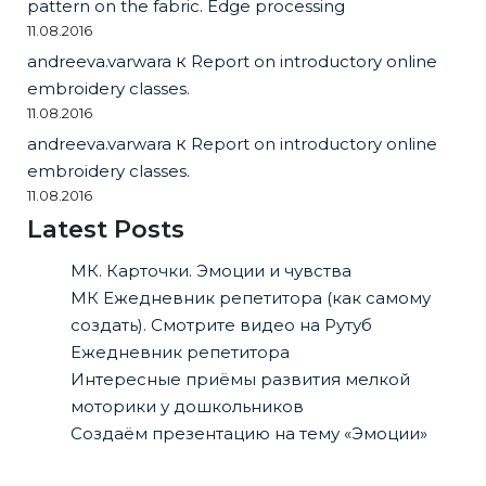
pattern on the fabric. Edge processing
11.08.2016
andreeva.varwara
к
Report on introductory online
embroidery classes.
11.08.2016
andreeva.varwara
к
Report on introductory online
embroidery classes.
11.08.2016
Latest Posts
МК. Карточки. Эмоции и чувства
МК Ежедневник репетитора (как самому
создать). Смотрите видео на Рутуб
Ежедневник репетитора
Интересные приёмы развития мелкой
моторики у дошкольников
Создаём презентацию на тему «Эмоции»