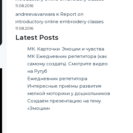
11.08.2016
andreeva.varwara
к
Report on
introductory online embroidery classes.
11.08.2016
Latest Posts
МК. Карточки. Эмоции и чувства
МК Ежедневник репетитора (как
самому создать). Смотрите видео
на Рутуб
Ежедневник репетитора
Интересные приёмы развития
мелкой моторики у дошкольников
Создаём презентацию на тему
«Эмоции»