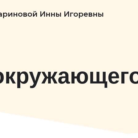
Бариновой Инны Игоревны
окружающег