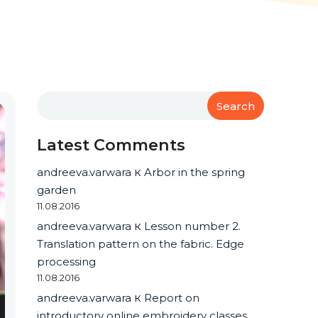
Search
Latest Comments
andreeva.varwara
к
Arbor in the spring
garden
11.08.2016
andreeva.varwara
к
Lesson number 2.
Translation pattern on the fabric. Edge
processing
11.08.2016
andreeva.varwara
к
Report on
introductory online embroidery classes.