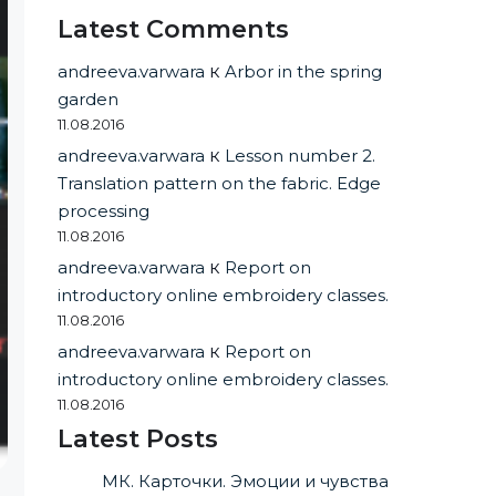
Latest Comments
andreeva.varwara
к
Arbor in the spring
garden
11.08.2016
andreeva.varwara
к
Lesson number 2.
Translation pattern on the fabric. Edge
processing
11.08.2016
andreeva.varwara
к
Report on
introductory online embroidery classes.
11.08.2016
andreeva.varwara
к
Report on
introductory online embroidery classes.
11.08.2016
Latest Posts
МК. Карточки. Эмоции и чувства