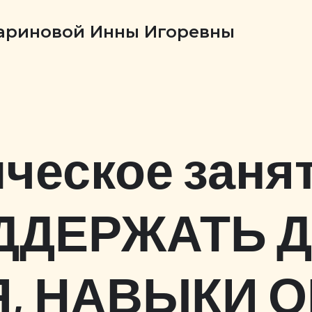
Бариновой Инны Игоревны
ческое занят
ДДЕРЖАТЬ 
, НАВЫКИ 