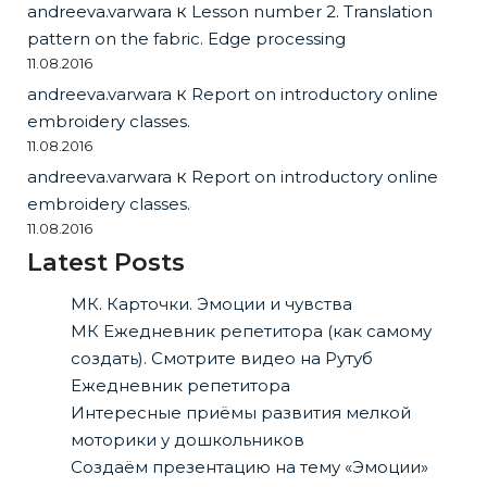
andreeva.varwara
к
Lesson number 2. Translation
pattern on the fabric. Edge processing
11.08.2016
andreeva.varwara
к
Report on introductory online
embroidery classes.
11.08.2016
andreeva.varwara
к
Report on introductory online
embroidery classes.
11.08.2016
Latest Posts
МК. Карточки. Эмоции и чувства
МК Ежедневник репетитора (как самому
создать). Смотрите видео на Рутуб
Ежедневник репетитора
Интересные приёмы развития мелкой
моторики у дошкольников
Создаём презентацию на тему «Эмоции»