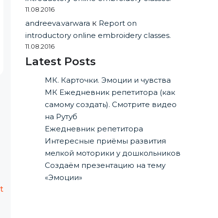
11.08.2016
andreeva.varwara
к
Report on
introductory online embroidery classes.
11.08.2016
Latest Posts
МК. Карточки. Эмоции и чувства
МК Ежедневник репетитора (как
самому создать). Смотрите видео
на Рутуб
Ежедневник репетитора
Интересные приёмы развития
мелкой моторики у дошкольников
Создаём презентацию на тему
«Эмоции»
t