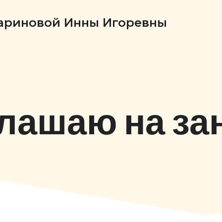
Бариновой Инны Игоревны
лашаю на за