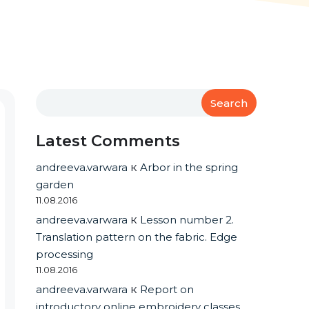
Search
Latest Comments
andreeva.varwara
к
Arbor in the spring
garden
11.08.2016
andreeva.varwara
к
Lesson number 2.
Translation pattern on the fabric. Edge
processing
11.08.2016
andreeva.varwara
к
Report on
introductory online embroidery classes.