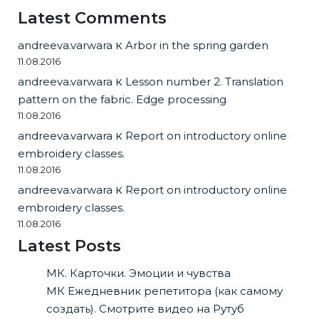
Latest Comments
andreeva.varwara
к
Arbor in the spring garden
11.08.2016
andreeva.varwara
к
Lesson number 2. Translation
pattern on the fabric. Edge processing
11.08.2016
andreeva.varwara
к
Report on introductory online
embroidery classes.
11.08.2016
andreeva.varwara
к
Report on introductory online
embroidery classes.
11.08.2016
Latest Posts
МК. Карточки. Эмоции и чувства
МК Ежедневник репетитора (как самому
создать). Смотрите видео на Рутуб