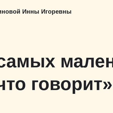
риновой Инны Игоревны
 самых мален
что говорит»