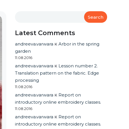
Search
Latest Comments
andreeva.varwara
к
Arbor in the spring
garden
11.08.2016
andreeva.varwara
к
Lesson number 2.
Translation pattern on the fabric. Edge
processing
11.08.2016
andreeva.varwara
к
Report on
introductory online embroidery classes.
11.08.2016
andreeva.varwara
к
Report on
introductory online embroidery classes.