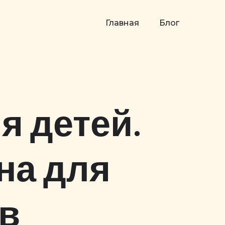
Главная
Блог
я детей.
на для
в