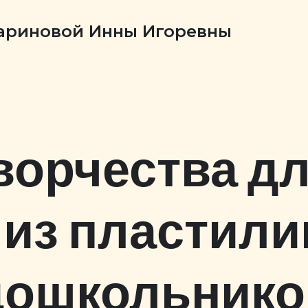
Бариновой Инны Игоревны
ворчества дл
 из пластили
дошкольнико