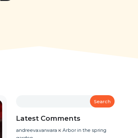
Search
Latest Comments
andreeva.varwara
к
Arbor in the spring
garden