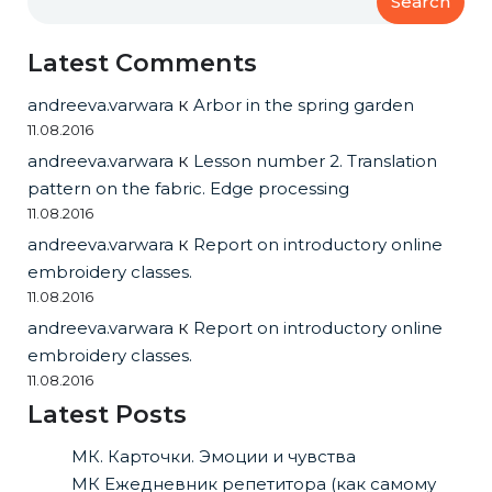
Search
Latest Comments
andreeva.varwara
к
Arbor in the spring garden
11.08.2016
andreeva.varwara
к
Lesson number 2. Translation
pattern on the fabric. Edge processing
11.08.2016
andreeva.varwara
к
Report on introductory online
embroidery classes.
11.08.2016
andreeva.varwara
к
Report on introductory online
embroidery classes.
11.08.2016
Latest Posts
МК. Карточки. Эмоции и чувства
МК Ежедневник репетитора (как самому