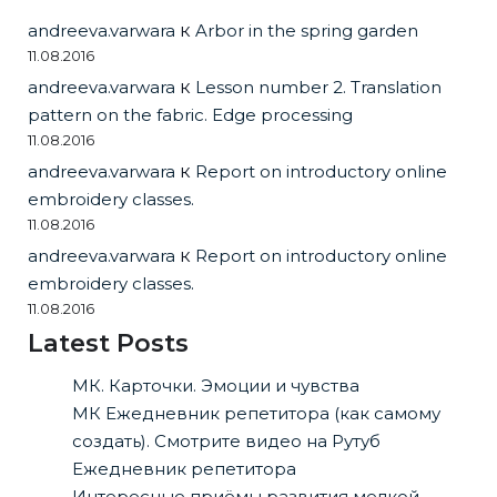
andreeva.varwara
к
Arbor in the spring garden
11.08.2016
andreeva.varwara
к
Lesson number 2. Translation
pattern on the fabric. Edge processing
11.08.2016
andreeva.varwara
к
Report on introductory online
embroidery classes.
11.08.2016
andreeva.varwara
к
Report on introductory online
embroidery classes.
11.08.2016
Latest Posts
МК. Карточки. Эмоции и чувства
МК Ежедневник репетитора (как самому
создать). Смотрите видео на Рутуб
Ежедневник репетитора
Интересные приёмы развития мелкой