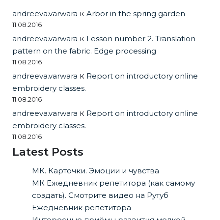
andreeva.varwara
к
Arbor in the spring garden
11.08.2016
andreeva.varwara
к
Lesson number 2. Translation
pattern on the fabric. Edge processing
11.08.2016
andreeva.varwara
к
Report on introductory online
embroidery classes.
11.08.2016
andreeva.varwara
к
Report on introductory online
embroidery classes.
11.08.2016
Latest Posts
МК. Карточки. Эмоции и чувства
МК Ежедневник репетитора (как самому
создать). Смотрите видео на Рутуб
Ежедневник репетитора
Интересные приёмы развития мелкой