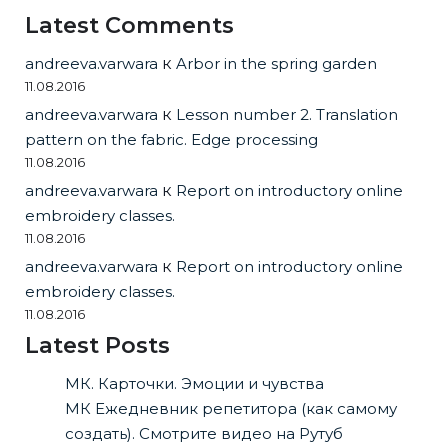
Latest Comments
andreeva.varwara
к
Arbor in the spring garden
11.08.2016
andreeva.varwara
к
Lesson number 2. Translation
pattern on the fabric. Edge processing
11.08.2016
andreeva.varwara
к
Report on introductory online
embroidery classes.
11.08.2016
andreeva.varwara
к
Report on introductory online
embroidery classes.
11.08.2016
Latest Posts
МК. Карточки. Эмоции и чувства
МК Ежедневник репетитора (как самому
создать). Смотрите видео на Рутуб