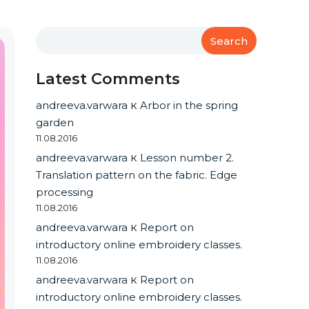
Search
Latest Comments
andreeva.varwara
к
Arbor in the spring
garden
11.08.2016
andreeva.varwara
к
Lesson number 2.
Translation pattern on the fabric. Edge
processing
11.08.2016
andreeva.varwara
к
Report on
introductory online embroidery classes.
11.08.2016
andreeva.varwara
к
Report on
introductory online embroidery classes.