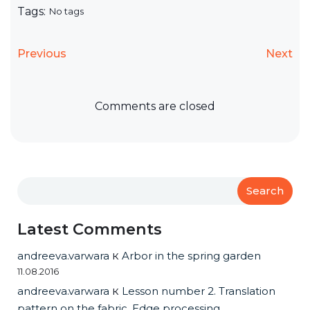
Tags:
No tags
Previous
Next
Comments are closed
Search
Latest Comments
andreeva.varwara
к
Arbor in the spring garden
11.08.2016
andreeva.varwara
к
Lesson number 2. Translation
pattern on the fabric. Edge processing