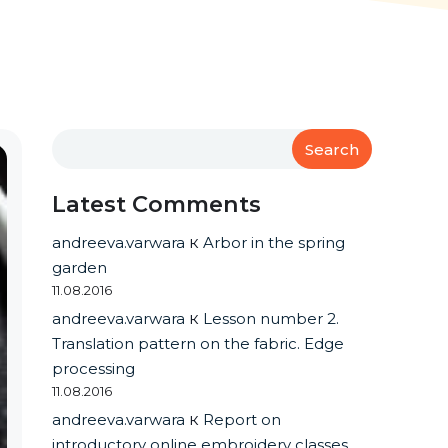
Search
Latest Comments
andreeva.varwara
к
Arbor in the spring
garden
11.08.2016
andreeva.varwara
к
Lesson number 2.
Translation pattern on the fabric. Edge
processing
11.08.2016
andreeva.varwara
к
Report on
introductory online embroidery classes.