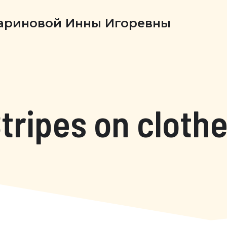
Бариновой Инны Игоревны
tripes on cloth