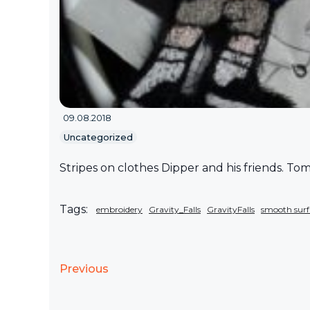
09.08.2018
Uncategorized
Stripes on clothes Dipper and his friends. Tomo
Tags:
embroidery
Gravity_Falls
GravityFalls
smooth surf
Previous