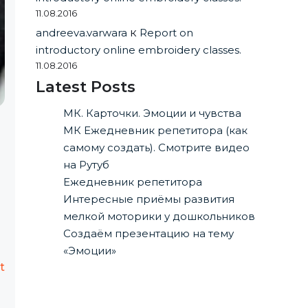
11.08.2016
andreeva.varwara
к
Report on
introductory online embroidery classes.
11.08.2016
Latest Posts
МК. Карточки. Эмоции и чувства
МК Ежедневник репетитора (как
самому создать). Смотрите видео
на Рутуб
Ежедневник репетитора
Интересные приёмы развития
мелкой моторики у дошкольников
Создаём презентацию на тему
«Эмоции»
t