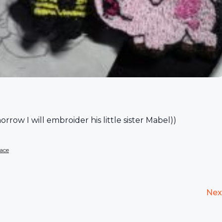
rrow I will embroider his little sister Mabel))
ace
Nex