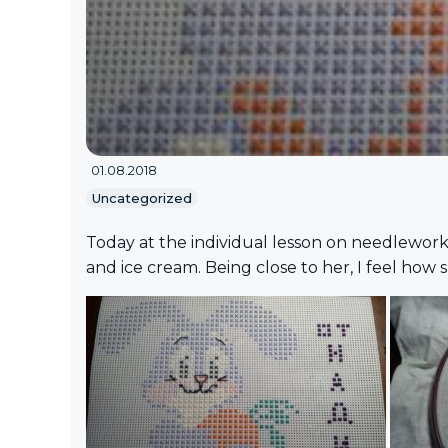
01.08.2018
Uncategorized
Today at the individual lesson on needlewor
and ice cream. Being close to her, I feel how sh