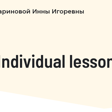
Бариновой Инны Игоревны
Individual lesso