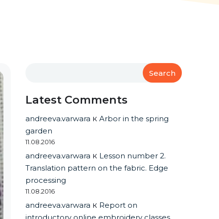
Search
Latest Comments
andreeva.varwara
к
Arbor in the spring
garden
11.08.2016
andreeva.varwara
к
Lesson number 2.
Translation pattern on the fabric. Edge
processing
11.08.2016
andreeva.varwara
к
Report on
introductory online embroidery classes.