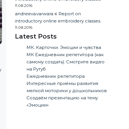
11.08.2016
andreeva.varwara
к
Report on
introductory online embroidery classes.
11.08.2016
Latest Posts
МК. Карточки. Эмоции и чувства
МК Ежедневник репетитора (как
самому создать). Смотрите видео
на Рутуб
y
Ежедневник репетитора
Интересные приёмы развития
мелкой моторики у дошкольников
Создаём презентацию на тему
«Эмоции»