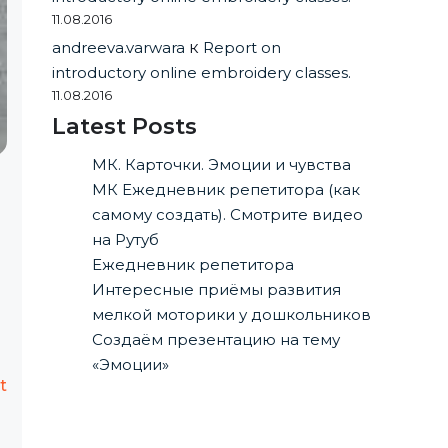
11.08.2016
andreeva.varwara
к
Report on
introductory online embroidery classes.
11.08.2016
Latest Posts
МК. Карточки. Эмоции и чувства
МК Ежедневник репетитора (как
самому создать). Смотрите видео
на Рутуб
Ежедневник репетитора
Интересные приёмы развития
мелкой моторики у дошкольников
Создаём презентацию на тему
«Эмоции»
t