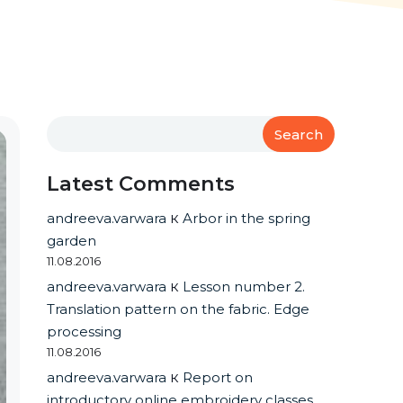
Search
Latest Comments
andreeva.varwara
к
Arbor in the spring
garden
11.08.2016
andreeva.varwara
к
Lesson number 2.
Translation pattern on the fabric. Edge
processing
11.08.2016
andreeva.varwara
к
Report on
introductory online embroidery classes.