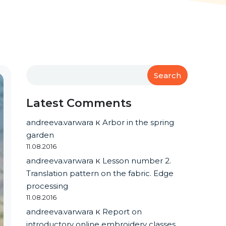
Search
Latest Comments
andreeva.varwara
к
Arbor in the spring
garden
11.08.2016
andreeva.varwara
к
Lesson number 2.
Translation pattern on the fabric. Edge
processing
11.08.2016
andreeva.varwara
к
Report on
introductory online embroidery classes.