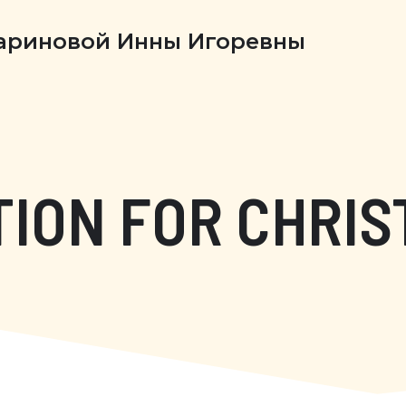
Бариновой Инны Игоревны
ION FOR CHRIS