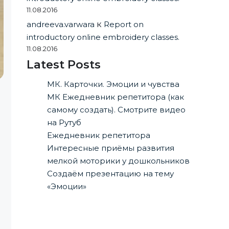
11.08.2016
andreeva.varwara
к
Report on
introductory online embroidery classes.
11.08.2016
Latest Posts
МК. Карточки. Эмоции и чувства
МК Ежедневник репетитора (как
самому создать). Смотрите видео
на Рутуб
Ежедневник репетитора
Интересные приёмы развития
мелкой моторики у дошкольников
Создаём презентацию на тему
«Эмоции»