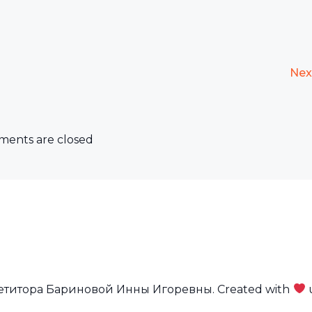
Nex
ents are closed
петитора Бариновой Инны Игоревны. Created with