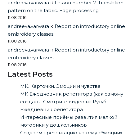
andreeva.varwara
к
Lesson number 2. Translation
pattern on the fabric. Edge processing
11.08.2016
andreeva.varwara
к
Report on introductory online
embroidery classes.
11.08.2016
andreeva.varwara
к
Report on introductory online
embroidery classes.
11.08.2016
Latest Posts
МК. Карточки. Эмоции и чувства
МК Ежедневник репетитора (как самому
создать). Смотрите видео на Рутуб
Ежедневник репетитора
Интересные приёмы развития мелкой
моторики у дошкольников
Создаём презентацию на тему «Эмоции»