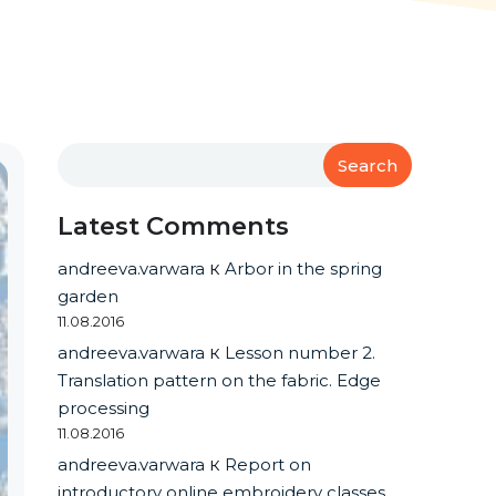
Search
Latest Comments
andreeva.varwara
к
Arbor in the spring
garden
11.08.2016
andreeva.varwara
к
Lesson number 2.
Translation pattern on the fabric. Edge
processing
11.08.2016
andreeva.varwara
к
Report on
introductory online embroidery classes.