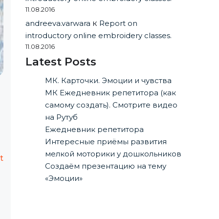
11.08.2016
andreeva.varwara
к
Report on
introductory online embroidery classes.
11.08.2016
Latest Posts
МК. Карточки. Эмоции и чувства
МК Ежедневник репетитора (как
самому создать). Смотрите видео
на Рутуб
Ежедневник репетитора
Интересные приёмы развития
мелкой моторики у дошкольников
t
Создаём презентацию на тему
«Эмоции»