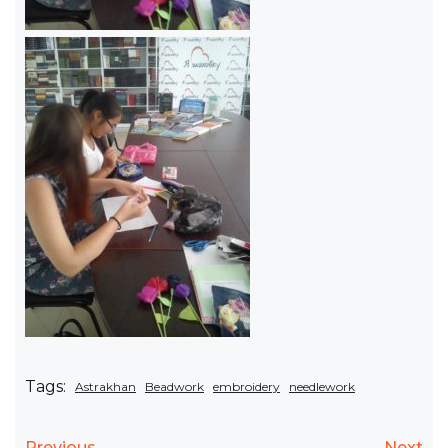
Tags:
Astrakhan
Beadwork
embroidery
needlework
Previous
Next