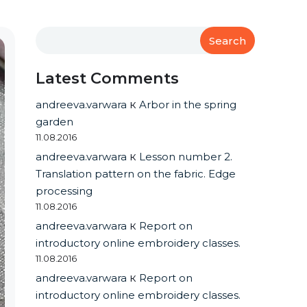
Search
Latest Comments
andreeva.varwara
к
Arbor in the spring
garden
11.08.2016
andreeva.varwara
к
Lesson number 2.
Translation pattern on the fabric. Edge
processing
11.08.2016
andreeva.varwara
к
Report on
introductory online embroidery classes.
11.08.2016
andreeva.varwara
к
Report on
introductory online embroidery classes.