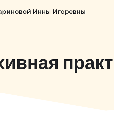
Бариновой Инны Игоревны
хивная практ