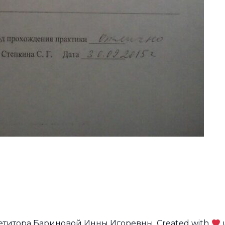
петитора Бариновой Инны Игоревны. Created with