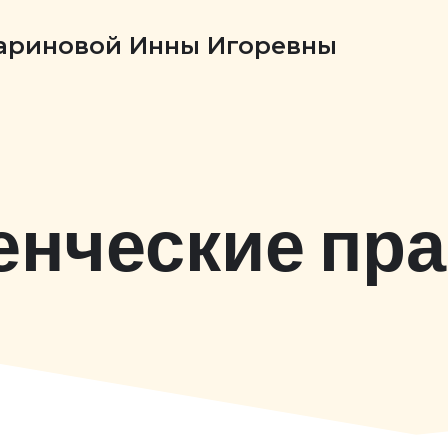
Бариновой Инны Игоревны
енческие пра