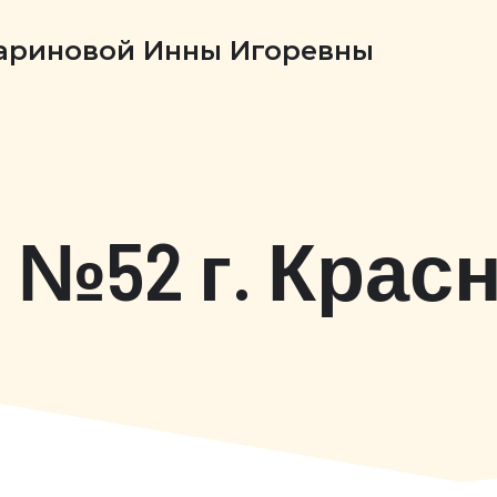
Бариновой Инны Игоревны
№52 г. Крас