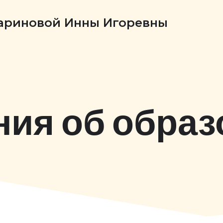
Бариновой Инны Игоревны
ния об образ