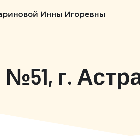
Бариновой Инны Игоревны
№51, г. Астр