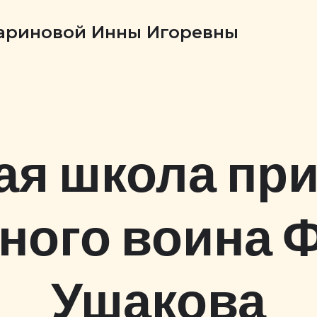
Бариновой Инны Игоревны
я школа при
ного воина 
Ушакова